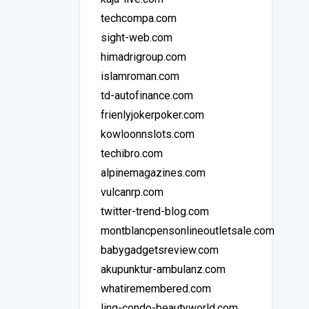
techcompa.com
sight-web.com
himadrigroup.com
islamroman.com
td-autofinance.com
frienlyjokerpoker.com
kowloonnslots.com
techibro.com
alpinemagazines.com
vulcanrp.com
twitter-trend-blog.com
montblancpensonlineoutletsale.com
babygadgetsreview.com
akupunktur-ambulanz.com
whatiremembered.com
linq-condo-beautyworld.com