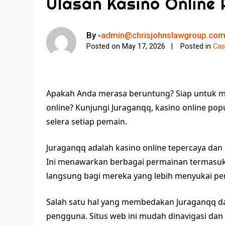
Ulasan Kasino Online 
By -
admin@chrisjohnslawgroup.co
Posted on
May 17, 2026
Posted in
Cas
Apakah Anda merasa beruntung? Siap untuk m
online? Kunjungi Juraganqq, kasino online 
selera setiap pemain.
Juraganqq adalah kasino online tepercaya dan
Ini menawarkan berbagai permainan termasuk sl
langsung bagi mereka yang lebih menyukai pen
Salah satu hal yang membedakan Juraganqq da
pengguna. Situs web ini mudah dinavigasi da