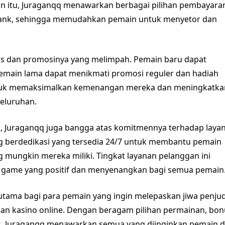
in itu, Juraganqq menawarkan berbagai pilihan pembayara
er bank, sehingga memudahkan pemain untuk menyetor dan
nus dan promosinya yang melimpah. Pemain baru dapat
main lama dapat menikmati promosi reguler dan hadiah
untuk memaksimalkan kemenangan mereka dan meningkatka
eluruhan.
, Juraganqq juga bangga atas komitmennya terhadap laya
ng berdedikasi yang tersedia 24/7 untuk membantu pemain
mungkin mereka miliki. Tingkat layanan pelanggan ini
ame yang positif dan menyenangkan bagi semua pemain
 utama bagi para pemain yang ingin melepaskan jiwa penjud
n kasino online. Dengan beragam pilihan permainan, bon
ik, Juraganqq menawarkan semua yang diinginkan pemain d