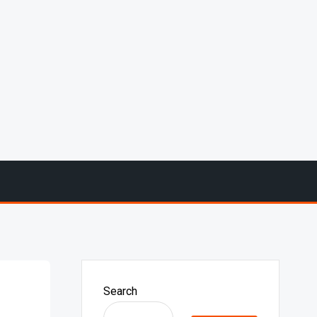
Search