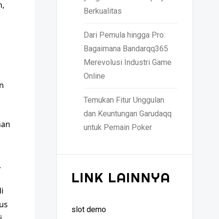
n,
Berkualitas
Dari Pemula hingga Pro:
Bagaimana Bandarqq365
Merevolusi Industri Game
Online
n
Temukan Fitur Unggulan
dan Keuntungan Garudaqq
nan
untuk Pemain Poker
.
LINK LAINNYA
i
us
slot demo
i