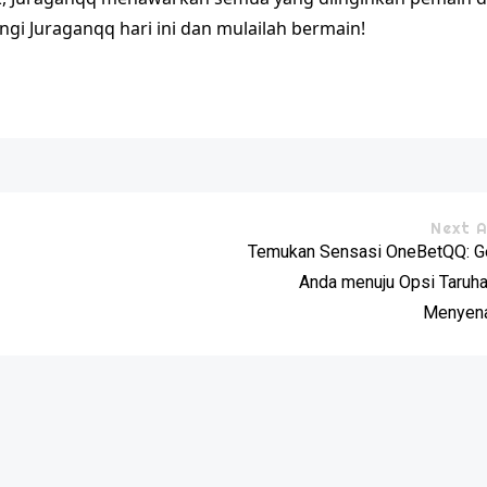
gi Juraganqq hari ini dan mulailah bermain!
Next A
Temukan Sensasi OneBetQQ: G
Anda menuju Opsi Taruh
Menyen