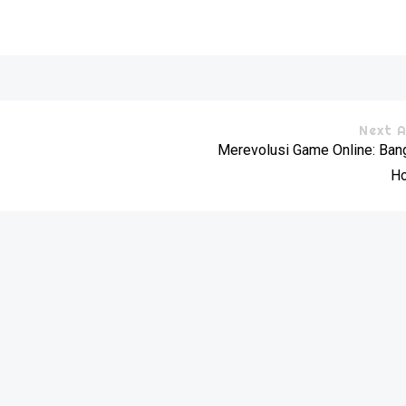
Next A
Merevolusi Game Online: Ban
H