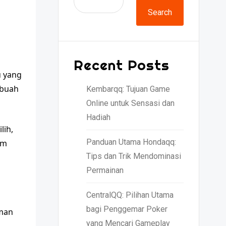
Search
Recent Posts
u yang
ebuah
Kembarqq: Tujuan Game
Online untuk Sensasi dan
Hadiah
lih,
Panduan Utama Hondaqq:
rm
Tips dan Trik Mendominasi
Permainan
CentralQQ: Pilihan Utama
bagi Penggemar Poker
aman
yang Mencari Gameplay