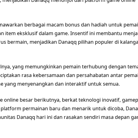
s, menjadikan Danaqq menonjol dari platform game online
menawarkan berbagai macam bonus dan hadiah untuk pemai
an item eksklusif dalam game. Insentif ini membantu menj
erus bermain, menjadikan Danaqq pilihan populer di kalang
sialnya, yang memungkinkan pemain terhubung dengan tem
menciptakan rasa kebersamaan dan persahabatan antar pema
 yang menyenangkan dan interaktif untuk semua.
online besar berikutnya, berkat teknologi inovatif, gamep
ari platform permainan baru dan menarik untuk dicoba, Dan
unitas Danaqq hari ini dan rasakan sendiri masa depan g