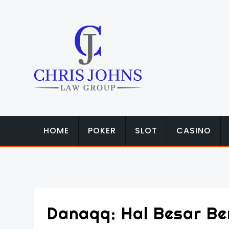
Skip
to
content
HOME
POKER
SLOT
CASINO
Danaqq: Hal Besar Be