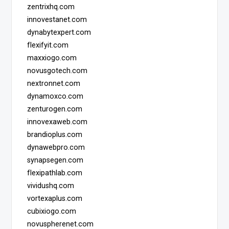
zentrixhq.com
innovestanet.com
dynabytexpert.com
flexifyit.com
maxxiogo.com
novusgotech.com
nextronnet.com
dynamoxco.com
zenturogen.com
innovexaweb.com
brandioplus.com
dynawebpro.com
synapsegen.com
flexipathlab.com
vividushq.com
vortexaplus.com
cubixiogo.com
novuspherenet.com