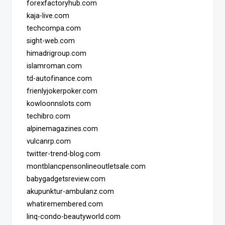
forexfactoryhub.com
kaja-live.com
techcompa.com
sight-web.com
himadrigroup.com
islamroman.com
td-autofinance.com
frienlyjokerpoker.com
kowloonnslots.com
techibro.com
alpinemagazines.com
vulcanrp.com
twitter-trend-blog.com
montblancpensonlineoutletsale.com
babygadgetsreview.com
akupunktur-ambulanz.com
whatiremembered.com
linq-condo-beautyworld.com