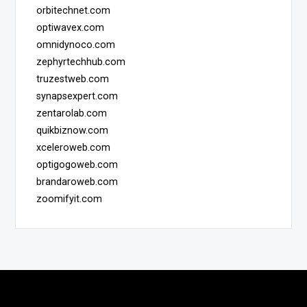
orbitechnet.com
optiwavex.com
omnidynoco.com
zephyrtechhub.com
truzestweb.com
synapsexpert.com
zentarolab.com
quikbiznow.com
xceleroweb.com
optigogoweb.com
brandaroweb.com
zoomifyit.com