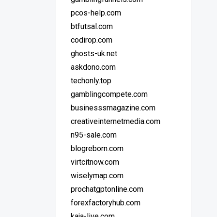
pcos-help.com
btfutsal.com
codirop.com
ghosts-uk.net
askdono.com
techonly.top
gamblingcompete.com
businesssmagazine.com
creativeinternetmedia.com
n95-sale.com
blogreborn.com
virtcitnow.com
wiselymap.com
prochatgptonline.com
forexfactoryhub.com
kaja-live.com