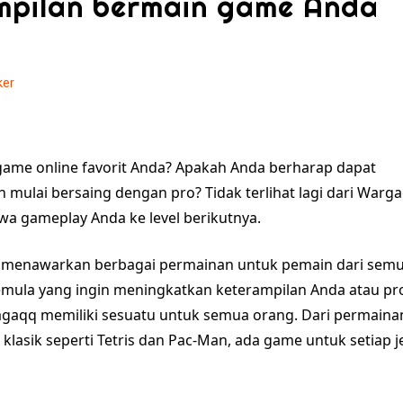
mpilan bermain game Anda
m
ker
game online favorit Anda? Apakah Anda berharap dapat
ulai bersaing dengan pro? Tidak terlihat lagi dari Warga
 gameplay Anda ke level berikutnya.
g menawarkan berbagai permainan untuk pemain dari sem
emula yang ingin meningkatkan keterampilan Anda atau pr
gaqq memiliki sesuatu untuk semua orang. Dari permaina
klasik seperti Tetris dan Pac-Man, ada game untuk setiap j