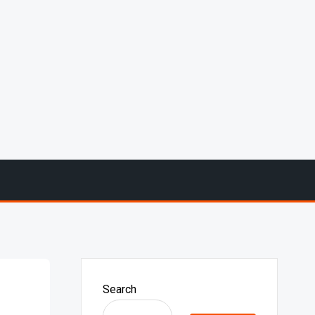
Search