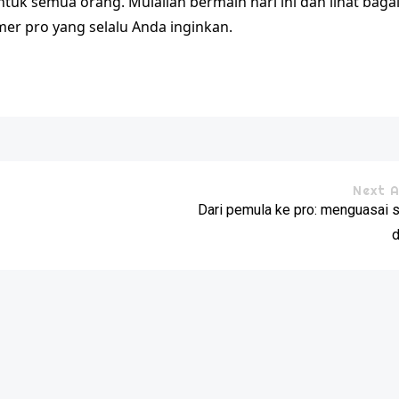
tuk semua orang. Mulailah bermain hari ini dan lihat bag
 pro yang selalu Anda inginkan.
Next A
Dari pemula ke pro: menguasai s