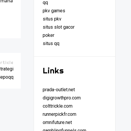
aimana
qq
pkv games
situs pkv
situs slot gacor
poker
situs qq
rticle
Links
trategi
depoqq
prada-outlet.net
digigrowthpro.com
colttrickle.com
runnerpickfr.com
omnifuture.net
gamblingfunnels.com