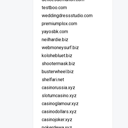
testboo.com
weddingdressstudio.com
premiumplox.com
yayosbk.com
neilhardie.biz
webmoneysurf.biz
kolohebluet.biz
shootermask.biz
busterwheel.biz
shelfari.net
casinorussia.xyz
slotumcasino.xyz
casinoglamour.xyz
casinodollars.xyz
casinojoker.xyz
pokerdewa.xyz