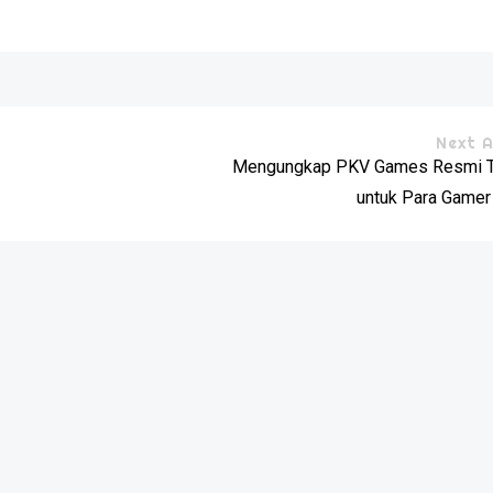
Next A
Mengungkap PKV Games Resmi T
untuk Para Gamer