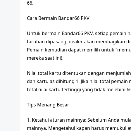
66.
Cara Bermain Bandar66 PKV
Untuk bermain Bandar66 PKV, setiap pemain h
taruhan dipasang, dealer akan membagikan dua
Pemain kemudian dapat memilih untuk “memuku
mereka saat ini).
Nilai total kartu ditentukan dengan menjumlah
dan kartu as dihitung 1. Jika nilai total pema
total nilai kartu tertinggi yang tidak melebih
Tips Menang Besar
1. Ketahui aturan mainnya: Sebelum Anda mul
mainnya. Mengetahui kapan harus memukul at