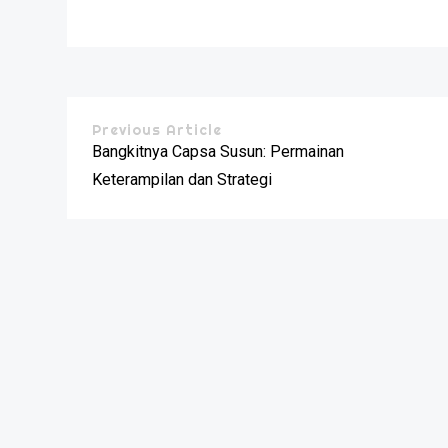
Previous Article
Bangkitnya Capsa Susun: Permainan
Keterampilan dan Strategi