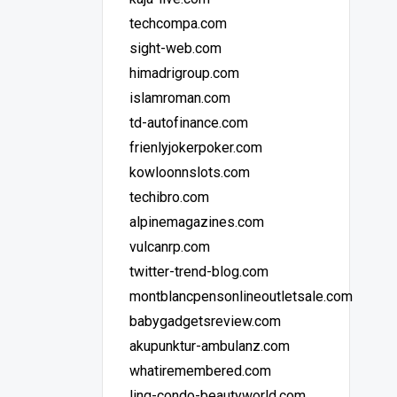
techcompa.com
sight-web.com
himadrigroup.com
islamroman.com
td-autofinance.com
frienlyjokerpoker.com
kowloonnslots.com
techibro.com
alpinemagazines.com
vulcanrp.com
twitter-trend-blog.com
montblancpensonlineoutletsale.com
babygadgetsreview.com
akupunktur-ambulanz.com
whatiremembered.com
linq-condo-beautyworld.com