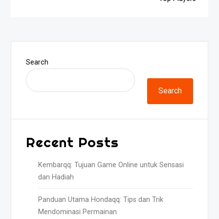
Search
Search
Recent Posts
Kembarqq: Tujuan Game Online untuk Sensasi
dan Hadiah
Panduan Utama Hondaqq: Tips dan Trik
Mendominasi Permainan