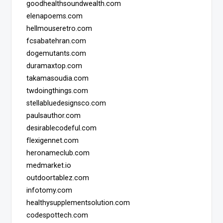
goodhealthsoundwealth.com
elenapoems.com
hellmouseretro.com
fcsabatehran.com
dogemutants.com
duramaxtop.com
takamasoudia.com
twdoingthings.com
stellabluedesignsco.com
paulsauthor.com
desirablecodeful.com
flexigennet.com
heronameclub.com
medmarket.io
outdoortablez.com
infotomy.com
healthysupplementsolution.com
codespottech.com