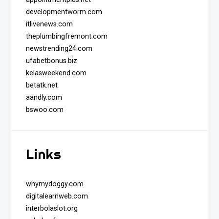
developmentworm.com
itlivenews.com
theplumbingfremont.com
newstrending24.com
ufabetbonus.biz
kelasweekend.com
betatk.net
aandly.com
bswoo.com
Links
whymydoggy.com
digitalearnweb.com
interbolaslot.org