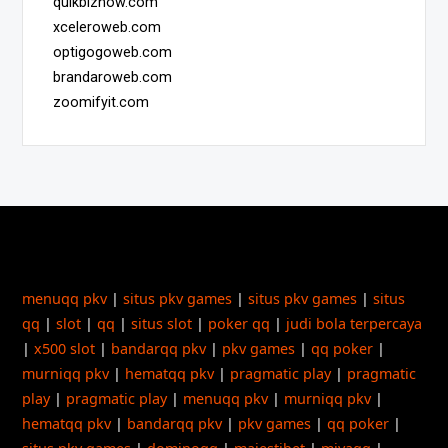
quikbiznow.com
xceleroweb.com
optigogoweb.com
brandaroweb.com
zoomifyit.com
menuqq pkv
|
situs pkv games
|
situs pkv games
|
situs
qq
|
slot
|
qq
|
situs slot
|
poker qq
|
judi bola terpercaya
|
x500 slot
|
bandarqq pkv
|
pkv games
|
qq poker
|
murniqq pkv
|
hematqq pkv
|
pragmatic play
|
pragmatic
play
|
pragmatic play
|
menuqq pkv
|
murniqq pkv
|
hematqq pkv
|
bandarqq pkv
|
pkv games
|
qq poker
|