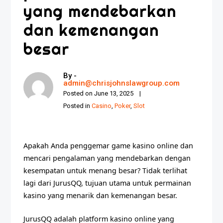
yang mendebarkan
dan kemenangan
besar
By -
admin@chrisjohnslawgroup.com
Posted on
June 13, 2025
Posted in
Casino
,
Poker
,
Slot
Apakah Anda penggemar game kasino online dan
mencari pengalaman yang mendebarkan dengan
kesempatan untuk menang besar? Tidak terlihat
lagi dari JurusQQ, tujuan utama untuk permainan
kasino yang menarik dan kemenangan besar.
JurusQQ adalah platform kasino online yang