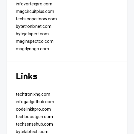
infovortexpro.com
magcircuitplus.com
techscopeitnow.com
bytetronixnet.com
bytejetxpert.com
maginspectco.com
magdynogo.com
Links
techtronixhq.com
infogadgethub.com
codelinkitpro.com
techboostgen.com
techsensehub.com
bytelabtech.com