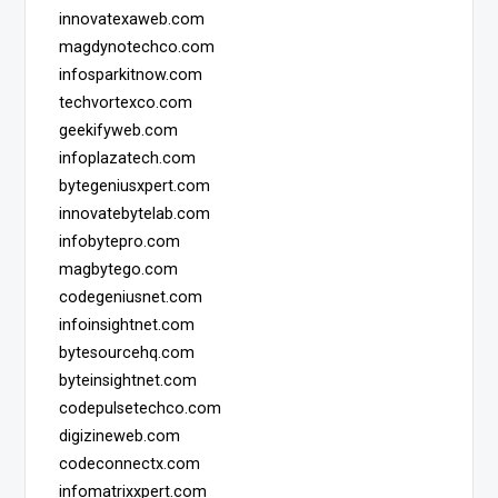
innovatexaweb.com
magdynotechco.com
infosparkitnow.com
techvortexco.com
geekifyweb.com
infoplazatech.com
bytegeniusxpert.com
innovatebytelab.com
infobytepro.com
magbytego.com
codegeniusnet.com
infoinsightnet.com
bytesourcehq.com
byteinsightnet.com
codepulsetechco.com
digizineweb.com
codeconnectx.com
infomatrixxpert.com