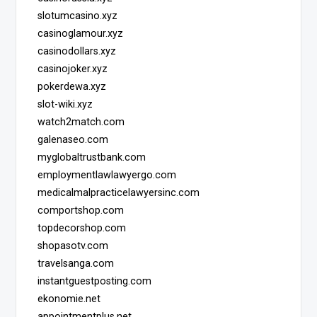
slotumcasino.xyz
casinoglamour.xyz
casinodollars.xyz
casinojoker.xyz
pokerdewa.xyz
slot-wiki.xyz
watch2match.com
galenaseo.com
myglobaltrustbank.com
employmentlawlawyergo.com
medicalmalpracticelawyersinc.com
comportshop.com
topdecorshop.com
shopasotv.com
travelsanga.com
instantguestposting.com
ekonomie.net
appointmentplus.net