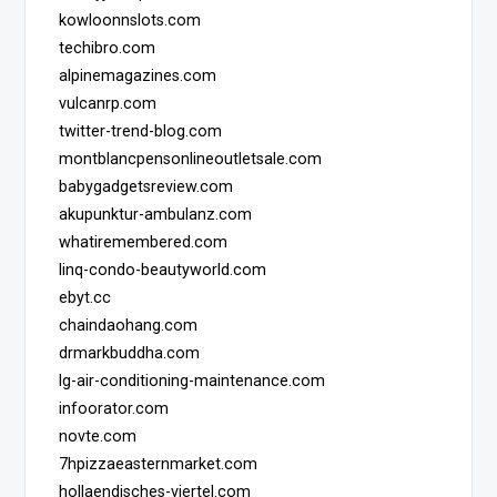
kowloonnslots.com
techibro.com
alpinemagazines.com
vulcanrp.com
twitter-trend-blog.com
montblancpensonlineoutletsale.com
babygadgetsreview.com
akupunktur-ambulanz.com
whatiremembered.com
linq-condo-beautyworld.com
ebyt.cc
chaindaohang.com
drmarkbuddha.com
lg-air-conditioning-maintenance.com
infoorator.com
novte.com
7hpizzaeasternmarket.com
hollaendisches-viertel.com