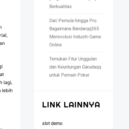
Berkualitas
Dari Pemula hingga Pro:
n
Bagaimana Bandarqq365
ial,
Merevolusi Industri Game
kan
Online
Temukan Fitur Unggulan
gi
dan Keuntungan Garudaqq
at
untuk Pemain Poker
lagi,
 lebih
LINK LAINNYA
slot demo