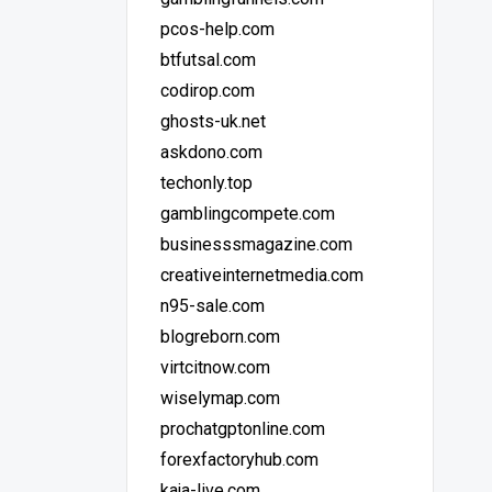
pcos-help.com
btfutsal.com
codirop.com
ghosts-uk.net
askdono.com
techonly.top
gamblingcompete.com
businesssmagazine.com
creativeinternetmedia.com
n95-sale.com
blogreborn.com
virtcitnow.com
wiselymap.com
prochatgptonline.com
forexfactoryhub.com
kaja-live.com