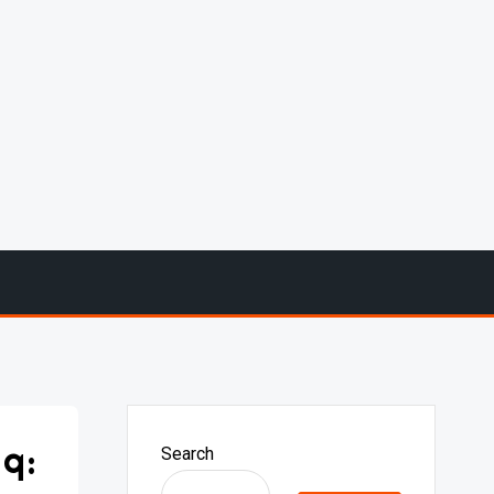
q:
Search