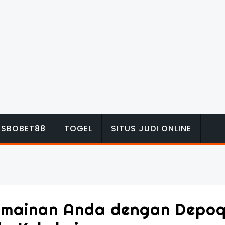
SBOBET88
TOGEL
SITUS JUDI ONLINE
ermainan Anda dengan Depoq