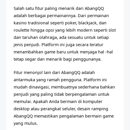
Salah satu fitur paling menarik dari AbangQQ
adalah berbagai permainannya. Dari permainan
kasino tradisional seperti poker, blackjack, dan
roulette hingga opsi yang lebih modern seperti slot
dan taruhan olahraga, ada sesuatu untuk setiap
jenis penjudi. Platform ini juga secara teratur
menambahkan game baru untuk menjaga hal -hal
tetap segar dan menarik bagi penggunanya.
Fitur menonjol lain dari AbangQQ adalah
antarmuka yang ramah pengguna. Platform ini
mudah dinavigasi, membuatnya sederhana bahkan
penjudi yang paling tidak berpengalaman untuk
memulai. Apakah Anda bermain di komputer
desktop atau perangkat seluler, desain ramping
AbangQQ memastikan pengalaman bermain game
yang mulus.