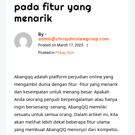
pada fitur yang
menarik
By -
admin@chrisjohnslawgroup.com
Posted on
March 17, 2025
Posted in
Poker
,
Slot
Abangqq adalah platform perjudian online yang
mengambil dunia dengan fitur -fitur yang menarik
dan kesempatan untuk menang besar. Apakah
Anda seorang penjudi berpengalaman atau hanya
ingin bersenang -senang, AbangQQ memiliki
sesuatu untuk semua orang. Dalam artikel ini, kita
akan melihat lebih dekat beberapa fitur utama
yang membuat AbangQQ menonjol dari kompetisi.