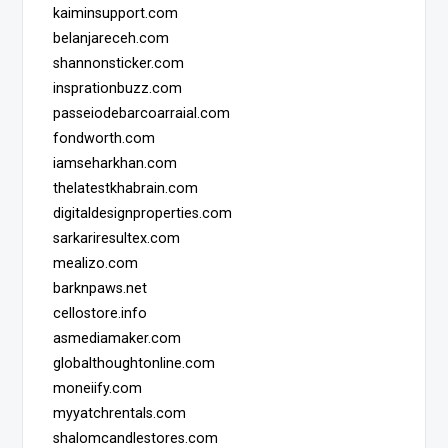
kaiminsupport.com
belanjareceh.com
shannonsticker.com
insprationbuzz.com
passeiodebarcoarraial.com
fondworth.com
iamseharkhan.com
thelatestkhabrain.com
digitaldesignproperties.com
sarkariresultex.com
mealizo.com
barknpaws.net
cellostore.info
asmediamaker.com
globalthoughtonline.com
moneiify.com
myyatchrentals.com
shalomcandlestores.com