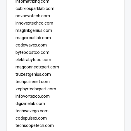
infomatrixhq.com
cubixiosparklab.com
novaevotech.com
innovextechco.com
maglinkgenius.com
magcircuitlab.com
codewavex.com
byteboostco.com
elektrabyteco.com
magconnectxpert.com
truzestgenius.com
techpulsenet.com
zephyrtechxpert.com
infovortexco.com
digizinelab.com
techwavego.com
codepulsex.com
techscopetech.com