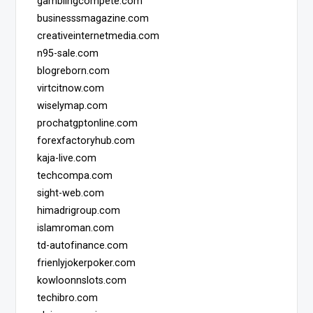
gamblingcompete.com
businesssmagazine.com
creativeinternetmedia.com
n95-sale.com
blogreborn.com
virtcitnow.com
wiselymap.com
prochatgptonline.com
forexfactoryhub.com
kaja-live.com
techcompa.com
sight-web.com
himadrigroup.com
islamroman.com
td-autofinance.com
frienlyjokerpoker.com
kowloonnslots.com
techibro.com