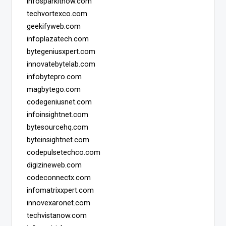
infosparkitnow.com
techvortexco.com
geekifyweb.com
infoplazatech.com
bytegeniusxpert.com
innovatebytelab.com
infobytepro.com
magbytego.com
codegeniusnet.com
infoinsightnet.com
bytesourcehq.com
byteinsightnet.com
codepulsetechco.com
digizineweb.com
codeconnectx.com
infomatrixxpert.com
innovexaronet.com
techvistanow.com