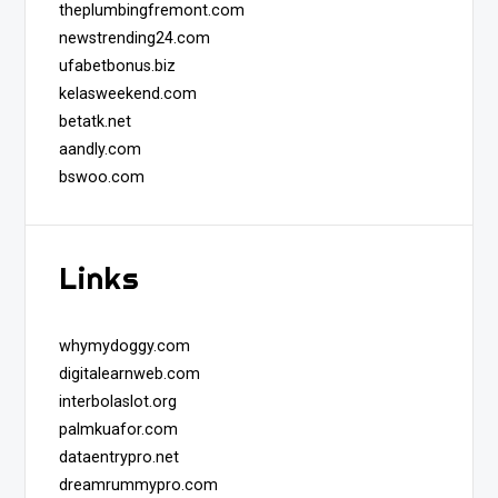
theplumbingfremont.com
newstrending24.com
ufabetbonus.biz
kelasweekend.com
betatk.net
aandly.com
bswoo.com
Links
whymydoggy.com
digitalearnweb.com
interbolaslot.org
palmkuafor.com
dataentrypro.net
dreamrummypro.com