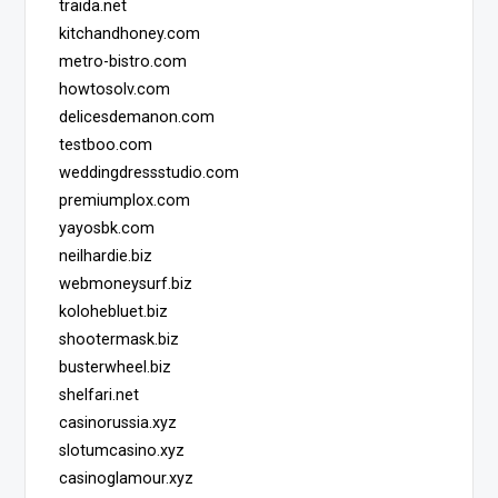
traida.net
kitchandhoney.com
metro-bistro.com
howtosolv.com
delicesdemanon.com
testboo.com
weddingdressstudio.com
premiumplox.com
yayosbk.com
neilhardie.biz
webmoneysurf.biz
kolohebluet.biz
shootermask.biz
busterwheel.biz
shelfari.net
casinorussia.xyz
slotumcasino.xyz
casinoglamour.xyz