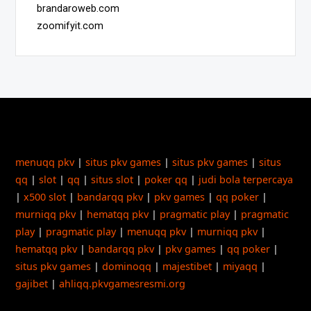
brandaroweb.com
zoomifyit.com
menuqq pkv
|
situs pkv games
|
situs pkv games
|
situs
qq
|
slot
|
qq
|
situs slot
|
poker qq
|
judi bola terpercaya
|
x500 slot
|
bandarqq pkv
|
pkv games
|
qq poker
|
murniqq pkv
|
hematqq pkv
|
pragmatic play
|
pragmatic
play
|
pragmatic play
|
menuqq pkv
|
murniqq pkv
|
hematqq pkv
|
bandarqq pkv
|
pkv games
|
qq poker
|
situs pkv games
|
dominoqq
|
majestibet
|
miyaqq
|
gajibet
|
ahliqq.pkvgamesresmi.org