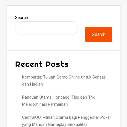
Search
Search
Recent Posts
Kembarqq: Tujuan Game Online untuk Sensasi
dan Hadiah
Panduan Utama Hondaqq: Tips dan Trik
Mendominasi Permainan
CentralQQ: Pilihan Utama bagi Penggemar Poker
yang Mencari Gameplay Berkualitas