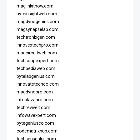
maglinkitnow.com
byteinsightweb.com
magdynogenius.com
magsynapselab.com
techtronixgen.com
innovextechpro.com
magcircuitweb.com
techscopexpert.com
techpediaweb.com
bytelabgenius.com
innovatetechco.com
magdynopro.com
infoplazapro.com
techreviveit.com
infowavexpert.com
bytegeniusco.com
codematrixhub.com
techsenseplus.com