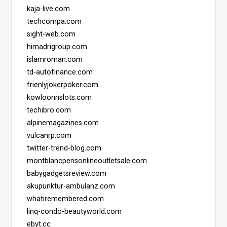
kaja-live.com
techcompa.com
sight-web.com
himadrigroup.com
islamroman.com
td-autofinance.com
frienlyjokerpoker.com
kowloonnslots.com
techibro.com
alpinemagazines.com
vulcanrp.com
twitter-trend-blog.com
montblancpensonlineoutletsale.com
babygadgetsreview.com
akupunktur-ambulanz.com
whatiremembered.com
linq-condo-beautyworld.com
ebyt.cc