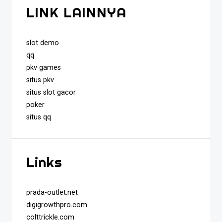
LINK LAINNYA
slot demo
qq
pkv games
situs pkv
situs slot gacor
poker
situs qq
Links
prada-outlet.net
digigrowthpro.com
colttrickle.com