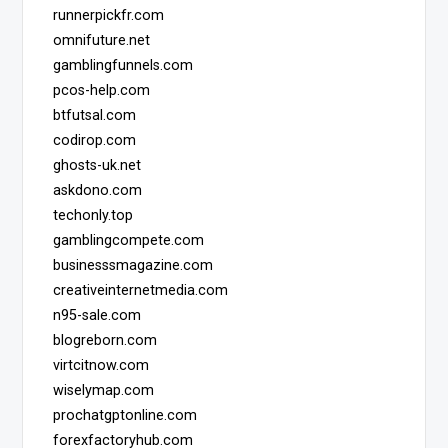
runnerpickfr.com
omnifuture.net
gamblingfunnels.com
pcos-help.com
btfutsal.com
codirop.com
ghosts-uk.net
askdono.com
techonly.top
gamblingcompete.com
businesssmagazine.com
creativeinternetmedia.com
n95-sale.com
blogreborn.com
virtcitnow.com
wiselymap.com
prochatgptonline.com
forexfactoryhub.com