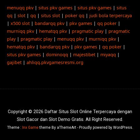
menuqq pkv
|
situs pkv games
|
situs pkv games
|
situs
qq
|
slot
|
qq
|
situs slot
|
poker qq
|
judi bola terpercaya
|
x500 slot
|
bandarqq pkv
|
pkv games
|
qq poker
|
murniqq pkv
|
hematqq pkv
|
pragmatic play
|
pragmatic
play
|
pragmatic play
|
menuqq pkv
|
murniqq pkv
|
hematqq pkv
|
bandarqq pkv
|
pkv games
|
qq poker
|
situs pkv games
|
dominoqq
|
majestibet
|
miyaqq
|
gajibet
|
ahliqq.pkvgamesresmi.org
Copyright © 2026 Daftar Situs Slot Online Terpercaya dengan
Slot Gacor dan Slot Demo Gratis. All Right Reserved.
Theme :
Inx Game
theme By aThemeArt - Proudly powered by WordPress.