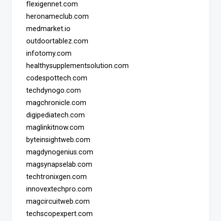
flexigennet.com
heronameclub.com
medmarket.io
outdoortablez.com
infotomy.com
healthysupplementsolution.com
codespottech.com
techdynogo.com
magchronicle.com
digipediatech.com
maglinkitnow.com
byteinsightweb.com
magdynogenius.com
magsynapselab.com
techtronixgen.com
innovextechpro.com
magcircuitweb.com
techscopexpert.com