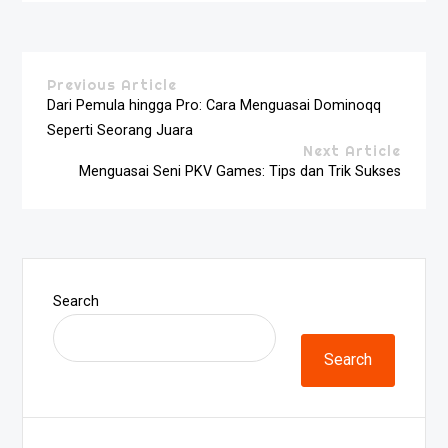
Previous Article
Dari Pemula hingga Pro: Cara Menguasai Dominoqq
Seperti Seorang Juara
Next Article
Menguasai Seni PKV Games: Tips dan Trik Sukses
Search
Search