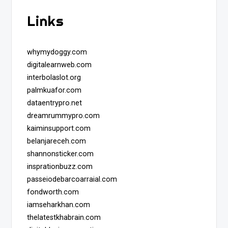
Links
whymydoggy.com
digitalearnweb.com
interbolaslot.org
palmkuafor.com
dataentrypro.net
dreamrummypro.com
kaiminsupport.com
belanjareceh.com
shannonsticker.com
insprationbuzz.com
passeiodebarcoarraial.com
fondworth.com
iamseharkhan.com
thelatestkhabrain.com