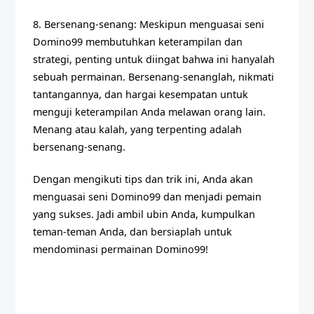
8. Bersenang-senang: Meskipun menguasai seni
Domino99 membutuhkan keterampilan dan
strategi, penting untuk diingat bahwa ini hanyalah
sebuah permainan. Bersenang-senanglah, nikmati
tantangannya, dan hargai kesempatan untuk
menguji keterampilan Anda melawan orang lain.
Menang atau kalah, yang terpenting adalah
bersenang-senang.
Dengan mengikuti tips dan trik ini, Anda akan
menguasai seni Domino99 dan menjadi pemain
yang sukses. Jadi ambil ubin Anda, kumpulkan
teman-teman Anda, dan bersiaplah untuk
mendominasi permainan Domino99!