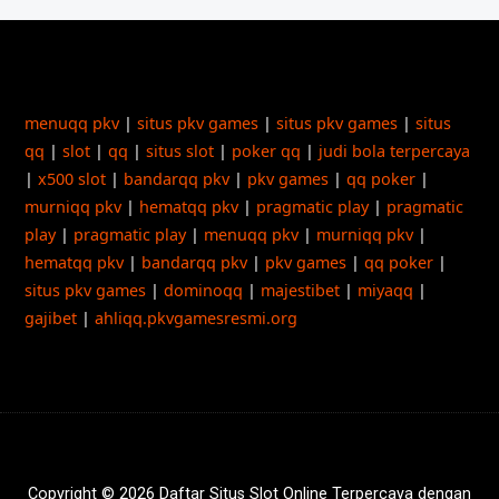
menuqq pkv
|
situs pkv games
|
situs pkv games
|
situs
qq
|
slot
|
qq
|
situs slot
|
poker qq
|
judi bola terpercaya
|
x500 slot
|
bandarqq pkv
|
pkv games
|
qq poker
|
murniqq pkv
|
hematqq pkv
|
pragmatic play
|
pragmatic
play
|
pragmatic play
|
menuqq pkv
|
murniqq pkv
|
hematqq pkv
|
bandarqq pkv
|
pkv games
|
qq poker
|
situs pkv games
|
dominoqq
|
majestibet
|
miyaqq
|
gajibet
|
ahliqq.pkvgamesresmi.org
Copyright © 2026 Daftar Situs Slot Online Terpercaya dengan