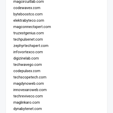
magcircuitlab.com
codewavex.com
byteboostco.com
elektrabyteco.com
magconnectxpert.com
truzestgenius.com
techpulsenet.com
zephyrtechxpert.com
infovortexco.com
digizinelab.com
techwavego.com
codepulsex.com
techscopetech.com
magdynoweb.com
innovexaroweb.com
techreviveco.com
maglinkaro.com
dynabytenet.com