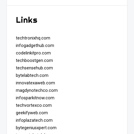
Links
techtronixhq.com
infogadgethub.com
codelinkitpro.com
techboostgen.com
techsensehub.com
bytelabtech.com
innovatexaweb.com
magdynotechco.com
infosparkitnow.com
techvortexco.com
geekifyweb.com
infoplazatech.com
bytegeniusxpert.com