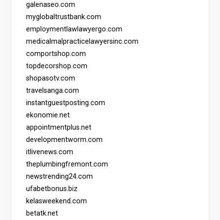
galenaseo.com
myglobaltrustbank.com
employmentlawlawyergo.com
medicalmalpracticelawyersinc.com
comportshop.com
topdecorshop.com
shopasotv.com
travelsanga.com
instantguestposting.com
ekonomie.net
appointmentplus.net
developmentworm.com
itlivenews.com
theplumbingfremont.com
newstrending24.com
ufabetbonus.biz
kelasweekend.com
betatk.net