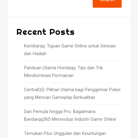
Recent Posts
Kembarqq: Tujuan Game Online untuk Sensasi
dan Hadiah
Panduan Utama Hondaqq: Tips dan Trik
Mendominasi Permainan
CentralQQ: Pilihan Utama bagi Penggemar Poker
yang Mencari Gameplay Berkualitas
Dari Pemula hingga Pro: Bagaimana
Bandarqq365 Merevolusi Industri Game Online
Temukan Fitur Unggulan dan Keuntungan