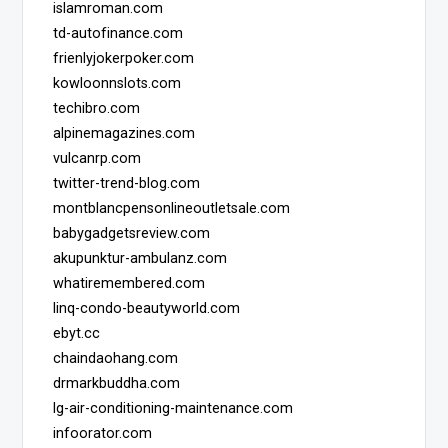
islamroman.com
td-autofinance.com
frienlyjokerpoker.com
kowloonnslots.com
techibro.com
alpinemagazines.com
vulcanrp.com
twitter-trend-blog.com
montblancpensonlineoutletsale.com
babygadgetsreview.com
akupunktur-ambulanz.com
whatiremembered.com
linq-condo-beautyworld.com
ebyt.cc
chaindaohang.com
drmarkbuddha.com
lg-air-conditioning-maintenance.com
infoorator.com