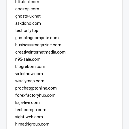
btfutsal.com
codirop.com
ghosts-uk.net
askdono.com
techonly.top
gamblingcompete.com
businesssmagazine.com
creativeinternetmedia.com
n95-sale.com
blogreborn.com
virtcitnow.com
wiselymap.com
prochatgptonline.com
forexfactoryhub.com
kaja-live.com
techcompa.com
sight-web.com
himadrigroup.com