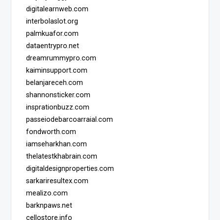
digitalearnweb.com
interbolaslot.org
palmkuafor.com
dataentrypro.net
dreamrummypro.com
kaiminsupport.com
belanjareceh.com
shannonsticker.com
insprationbuzz.com
passeiodebarcoarraial.com
fondworth.com
iamseharkhan.com
thelatestkhabrain.com
digitaldesignproperties.com
sarkariresultex.com
mealizo.com
barknpaws.net
cellostore.info