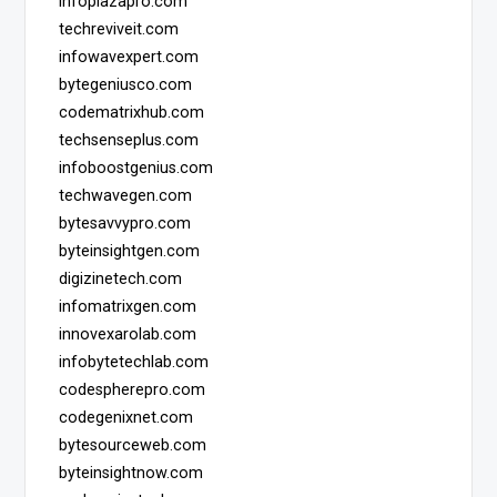
infoplazapro.com
techreviveit.com
infowavexpert.com
bytegeniusco.com
codematrixhub.com
techsenseplus.com
infoboostgenius.com
techwavegen.com
bytesavvypro.com
byteinsightgen.com
digizinetech.com
infomatrixgen.com
innovexarolab.com
infobytetechlab.com
codespherepro.com
codegenixnet.com
bytesourceweb.com
byteinsightnow.com