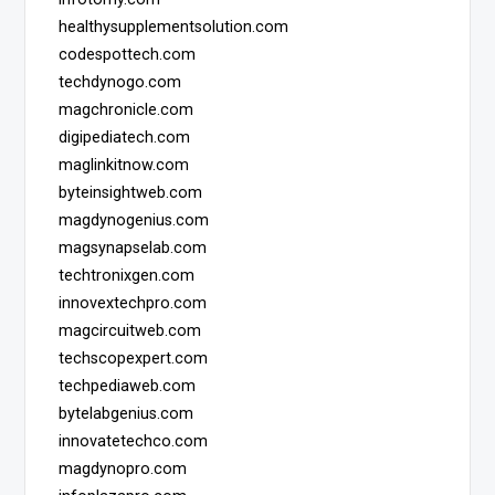
healthysupplementsolution.com
codespottech.com
techdynogo.com
magchronicle.com
digipediatech.com
maglinkitnow.com
byteinsightweb.com
magdynogenius.com
magsynapselab.com
techtronixgen.com
innovextechpro.com
magcircuitweb.com
techscopexpert.com
techpediaweb.com
bytelabgenius.com
innovatetechco.com
magdynopro.com