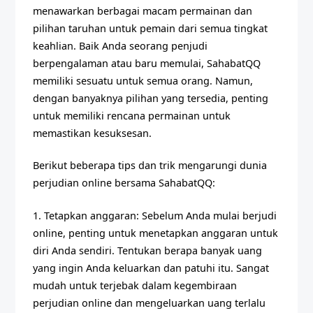
menawarkan berbagai macam permainan dan
pilihan taruhan untuk pemain dari semua tingkat
keahlian. Baik Anda seorang penjudi
berpengalaman atau baru memulai, SahabatQQ
memiliki sesuatu untuk semua orang. Namun,
dengan banyaknya pilihan yang tersedia, penting
untuk memiliki rencana permainan untuk
memastikan kesuksesan.
Berikut beberapa tips dan trik mengarungi dunia
perjudian online bersama SahabatQQ:
1. Tetapkan anggaran: Sebelum Anda mulai berjudi
online, penting untuk menetapkan anggaran untuk
diri Anda sendiri. Tentukan berapa banyak uang
yang ingin Anda keluarkan dan patuhi itu. Sangat
mudah untuk terjebak dalam kegembiraan
perjudian online dan mengeluarkan uang terlalu