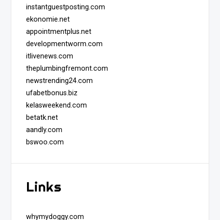
instantguestposting.com
ekonomie.net
appointmentplus.net
developmentworm.com
itlivenews.com
theplumbingfremont.com
newstrending24.com
ufabetbonus.biz
kelasweekend.com
betatk.net
aandly.com
bswoo.com
Links
whymydoggy.com