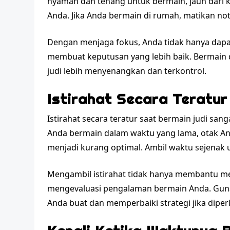
nyaman dan tenang untuk bermain, jauh dari 
Anda. Jika Anda bermain di rumah, matikan notif
Dengan menjaga fokus, Anda tidak hanya dapat
membuat keputusan yang lebih baik. Bermai
judi lebih menyenangkan dan terkontrol.
Istirahat Secara Teratur
Istirahat secara teratur saat bermain judi san
Anda bermain dalam waktu yang lama, otak An
menjadi kurang optimal. Ambil waktu sejenak u
Mengambil istirahat tidak hanya membantu me
mengevaluasi pengalaman bermain Anda. Guna
Anda buat dan memperbaiki strategi jika diper