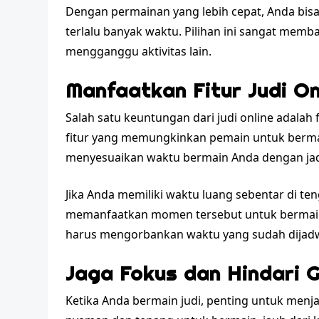
Dengan permainan yang lebih cepat, Anda bis
terlalu banyak waktu. Pilihan ini sangat mem
mengganggu aktivitas lain.
Manfaatkan Fitur Judi On
Salah satu keuntungan dari judi online adalah f
fitur yang memungkinkan pemain untuk bermain
menyesuaikan waktu bermain Anda dengan jad
Jika Anda memiliki waktu luang sebentar di te
memanfaatkan momen tersebut untuk bermain.
harus mengorbankan waktu yang sudah dijadwal
Jaga Fokus dan Hindari 
Ketika Anda bermain judi, penting untuk men