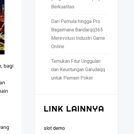
Berkualitas
Dari Pemula hingga Pro:
Bagaimana Bandarqq365
Merevolusi Industri Game
Online
Temukan Fitur Unggulan
, bagi
dan Keuntungan Garudaqq
.
untuk Pemain Poker
pan
main
LINK LAINNYA
yang
slot demo