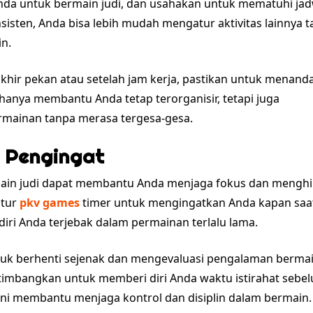
nda untuk bermain judi, dan usahakan untuk mematuhi jad
sten, Anda bisa lebih mudah mengatur aktivitas lainnya 
in.
akhir pekan atau setelah jam kerja, pastikan untuk menanda
 hanya membantu Anda tetap terorganisir, tetapi juga
mainan tanpa merasa tergesa-gesa.
 Pengingat
ain judi dapat membantu Anda menjaga fokus dan menghi
atur
pkv games
timer untuk mengingatkan Anda kapan saa
iri Anda terjebak dalam permainan terlalu lama.
tuk berhenti sejenak dan mengevaluasi pengalaman berma
rtimbangkan untuk memberi diri Anda waktu istirahat sebe
ni membantu menjaga kontrol dan disiplin dalam bermain.