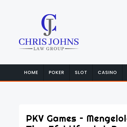
Skip
to
content
HOME
POKER
SLOT
CASINO
PKV Games – Mengelol