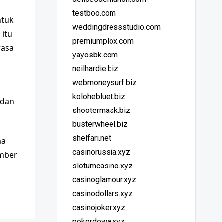
testboo.com
ntuk
weddingdressstudio.com
 itu
premiumplox.com
rasa
yayosbk.com
neilhardie.biz
webmoneysurf.biz
kolohebluet.biz
 dan
shootermask.biz
busterwheel.biz
shelfari.net
ma
casinorussia.xyz
umber
slotumcasino.xyz
casinoglamour.xyz
casinodollars.xyz
casinojoker.xyz
pokerdewa.xyz