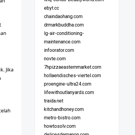
ian
ebyt.cc
chaindaohang.com
t
drmarkbuddha.com
man
lg-air-conditioning-
maintenance.com
infoorator.com
novte.com
7hpizzaeasternmarket.com
. Jika
hollaendisches-viertel.com
a
proengine-ultra24.com
lifewithoutlanyards.com
traida.net
k
kitchandhoney.com
telah
metro-bistro.com
howtosolv.com
delicesdemanon.com