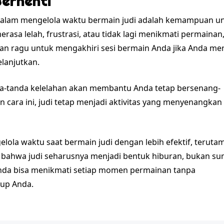
erhenti
g dalam mengelola waktu bermain judi adalah kemampuan u
rasa lelah, frustrasi, atau tidak lagi menikmati permainan,
an ragu untuk mengakhiri sesi bermain Anda jika Anda me
elanjutkan.
da-tanda kelelahan akan membantu Anda tetap bersenang-
n cara ini, judi tetap menjadi aktivitas yang menyenangkan
lola waktu saat bermain judi dengan lebih efektif, teruta
ah bahwa judi seharusnya menjadi bentuk hiburan, bukan s
Anda bisa menikmati setiap momen permainan tanpa
up Anda.