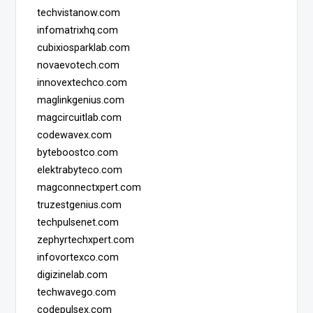
techvistanow.com
infomatrixhq.com
cubixiosparklab.com
novaevotech.com
innovextechco.com
maglinkgenius.com
magcircuitlab.com
codewavex.com
byteboostco.com
elektrabyteco.com
magconnectxpert.com
truzestgenius.com
techpulsenet.com
zephyrtechxpert.com
infovortexco.com
digizinelab.com
techwavego.com
codepulsex.com