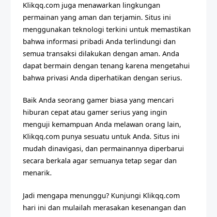
Klikqq.com juga menawarkan lingkungan
permainan yang aman dan terjamin. Situs ini
menggunakan teknologi terkini untuk memastikan
bahwa informasi pribadi Anda terlindungi dan
semua transaksi dilakukan dengan aman. Anda
dapat bermain dengan tenang karena mengetahui
bahwa privasi Anda diperhatikan dengan serius.
Baik Anda seorang gamer biasa yang mencari
hiburan cepat atau gamer serius yang ingin
menguji kemampuan Anda melawan orang lain,
Klikqq.com punya sesuatu untuk Anda. Situs ini
mudah dinavigasi, dan permainannya diperbarui
secara berkala agar semuanya tetap segar dan
menarik.
Jadi mengapa menunggu? Kunjungi Klikqq.com
hari ini dan mulailah merasakan kesenangan dan