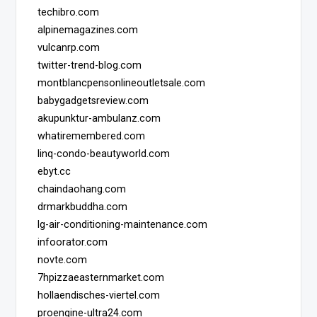
techibro.com
alpinemagazines.com
vulcanrp.com
twitter-trend-blog.com
montblancpensonlineoutletsale.com
babygadgetsreview.com
akupunktur-ambulanz.com
whatiremembered.com
linq-condo-beautyworld.com
ebyt.cc
chaindaohang.com
drmarkbuddha.com
lg-air-conditioning-maintenance.com
infoorator.com
novte.com
7hpizzaeasternmarket.com
hollaendisches-viertel.com
proengine-ultra24.com