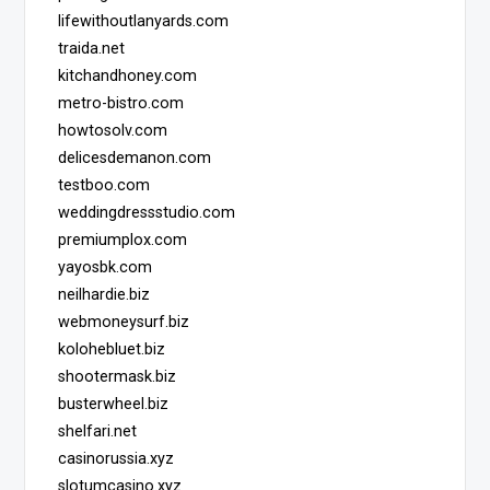
lifewithoutlanyards.com
traida.net
kitchandhoney.com
metro-bistro.com
howtosolv.com
delicesdemanon.com
testboo.com
weddingdressstudio.com
premiumplox.com
yayosbk.com
neilhardie.biz
webmoneysurf.biz
kolohebluet.biz
shootermask.biz
busterwheel.biz
shelfari.net
casinorussia.xyz
slotumcasino.xyz