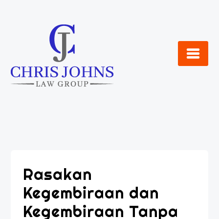
Skip
to
content
Rasakan
Kegembiraan dan
Kegembiraan Tanpa