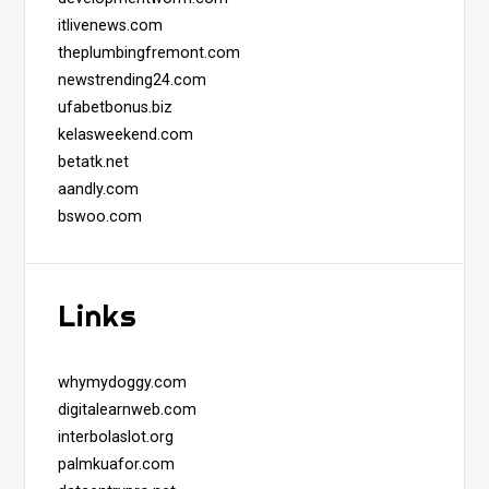
itlivenews.com
theplumbingfremont.com
newstrending24.com
ufabetbonus.biz
kelasweekend.com
betatk.net
aandly.com
bswoo.com
Links
whymydoggy.com
digitalearnweb.com
interbolaslot.org
palmkuafor.com