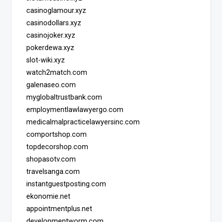
casinoglamour.xyz
casinodollars.xyz
casinojoker.xyz
pokerdewa.xyz
slot-wiki.xyz
watch2match.com
galenaseo.com
myglobaltrustbank.com
employmentlawlawyergo.com
medicalmalpracticelawyersinc.com
comportshop.com
topdecorshop.com
shopasotv.com
travelsanga.com
instantguestposting.com
ekonomie.net
appointmentplus.net
developmentworm.com