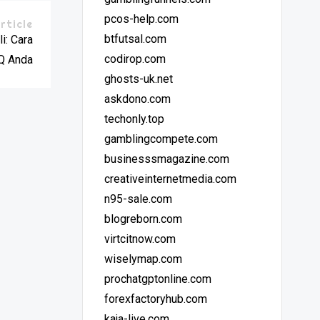
pcos-help.com
rticle
btfutsal.com
i: Cara
codirop.com
Q Anda
ghosts-uk.net
askdono.com
techonly.top
gamblingcompete.com
businesssmagazine.com
creativeinternetmedia.com
n95-sale.com
blogreborn.com
virtcitnow.com
wiselymap.com
prochatgptonline.com
forexfactoryhub.com
kaja-live.com