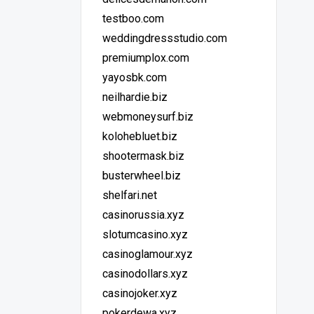
testboo.com
weddingdressstudio.com
premiumplox.com
yayosbk.com
neilhardie.biz
webmoneysurf.biz
kolohebluet.biz
shootermask.biz
busterwheel.biz
shelfari.net
casinorussia.xyz
slotumcasino.xyz
casinoglamour.xyz
casinodollars.xyz
casinojoker.xyz
pokerdewa.xyz