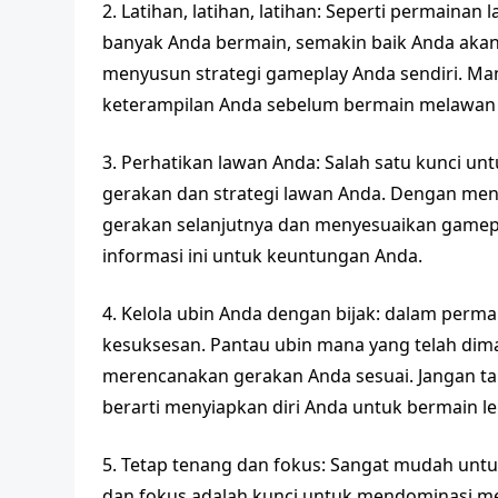
2. Latihan, latihan, latihan: Seperti permaina
banyak Anda bermain, semakin baik Anda akan
menyusun strategi gameplay Anda sendiri. M
keterampilan Anda sebelum bermain melawan 
3. Perhatikan lawan Anda: Salah satu kunci 
gerakan dan strategi lawan Anda. Dengan me
gerakan selanjutnya dan menyesuaikan gamepl
informasi ini untuk keuntungan Anda.
4. Kelola ubin Anda dengan bijak: dalam perm
kesuksesan. Pantau ubin mana yang telah dim
merencanakan gerakan Anda sesuai. Jangan tak
berarti menyiapkan diri Anda untuk bermain leb
5. Tetap tenang dan fokus: Sangat mudah untu
dan fokus adalah kunci untuk mendominasi me