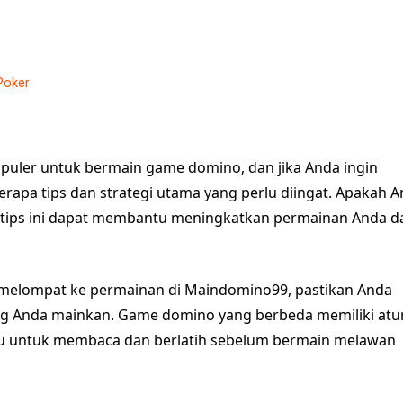
m
Poker
puler untuk bermain game domino, dan jika Anda ingin
erapa tips dan strategi utama yang perlu diingat. Apakah 
tips ini dapat membantu meningkatkan permainan Anda d
m melompat ke permainan di Maindomino99, pastikan Anda
 Anda mainkan. Game domino yang berbeda memiliki atu
ktu untuk membaca dan berlatih sebelum bermain melawan