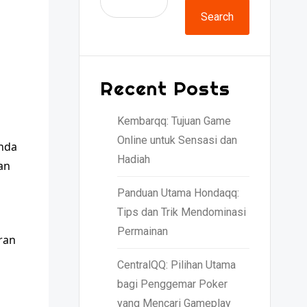
Search
Recent Posts
Kembarqq: Tujuan Game
Online untuk Sensasi dan
Anda
Hadiah
an
Panduan Utama Hondaqq:
Tips dan Trik Mendominasi
Permainan
ran
CentralQQ: Pilihan Utama
bagi Penggemar Poker
yang Mencari Gameplay