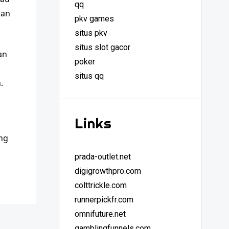
qq
kan
pkv games
situs pkv
situs slot gacor
an
poker
situs qq
.
Links
ng
prada-outlet.net
digigrowthpro.com
colttrickle.com
runnerpickfr.com
omnifuture.net
gamblingfunnels.com