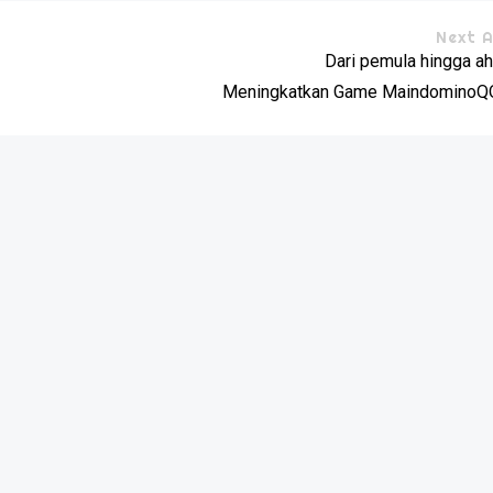
Next A
Dari pemula hingga ahl
Meningkatkan Game MaindominoQ